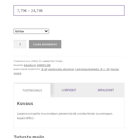
Price
7,79
€
–
24,74
€
range:
7,79€
Nimike
through
24,74€
AN
Lisää ostoskoriin
laajennusnipat
määrä
Tuotetunnus (SKU):
Ei saatavilla/-tietoa
Osastot:
Adapterit
,
AEROFLOW
Avainsanat tuotteelle
-8 -10
,
anodisoitu alumiini
,
Laajennuskappale -8 -> -10
,
musta
,
suora
LISÄTIEDOT
DATALEHDET
TUOTEKUVAUS
Kuvaus
Laajennusnipalla muunnetaan pienemmästä uroskartiosta suurempaan.
Koodit AF951-
Tutustu myös