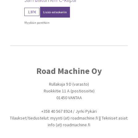
1,87
€
Lisää ostoskoriin
Myydään pareittain
Road Machine Oy
Rullakuja 9 D (varasto)
Ruokkitie 11 A (postiosoite)
01450 VANTAA
+358 40 567 8924 / Jyrki Pykäri
Tilaukset/tiedustelut: myynti (at) roadmachine.fi || Tekniset asiat:
info (at) roadmachine.fi