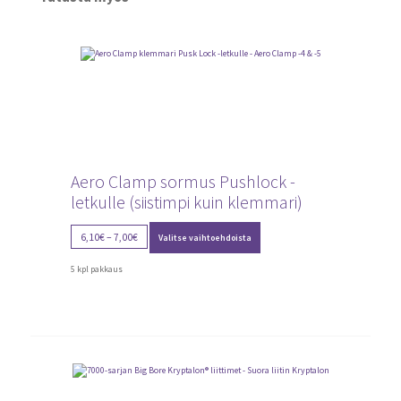
Aero Clamp sormus Pushlock -
letkulle (siistimpi kuin klemmari)
Tällä
Price
6,10
€
–
7,00
€
Valitse vaihtoehdoista
tuotteella
range:
on
6,10€
useampi
5 kpl pakkaus
through
muunnelma.
Voit
7,00€
tehdä
valinnat
tuotteen
sivulla.