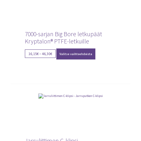
7000-sarjan Big Bore letkupäät
Kryptalon® PTFE-letkuille
Tällä
Price
16,15
€
–
46,30
€
Valitse vaihtoehdoista
tuotteella
range:
on
16,15€
useampi
through
muunnelma.
Voit
46,30€
tehdä
valinnat
tuotteen
sivulla.
Jarruliittimen C-klipsi