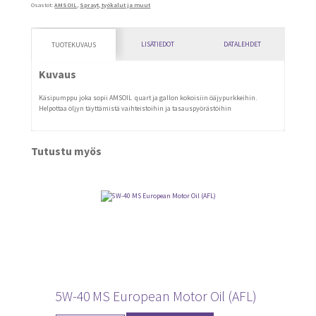
Osastot:
AMSOIL
,
Sprayt, työkalut ja muut
LISÄTIEDOT
DATALEHDET
TUOTEKUVAUS
Kuvaus
Käsipumppu joka sopii AMSOIL quart ja gallon kokoisiin öäjypurkkeihin.
Helpottaa öljyn täyttämistä vaihteistoihin ja tasauspyörästöihin
Tutustu myös
5W-40 MS European Motor Oil (AFL)