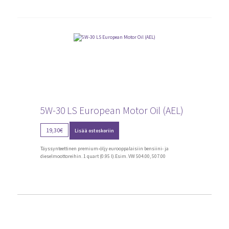
valinnat
tuotteen
sivulla.
5W-30 LS European Motor Oil (AEL)
19,30
€
Lisää ostoskoriin
Täyssynteettinen premium-öljy eurooppalaisiin bensiini- ja
dieselmoottoreihin. 1 quart (0.95 l).Esim. VW 504.00, 507.00