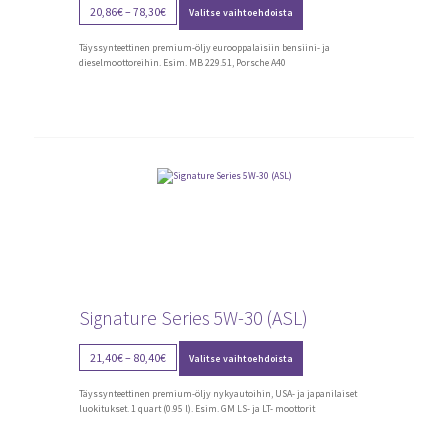
Tällä
Price
20,86
€
–
78,30
€
Valitse vaihtoehdoista
tuotteella
range:
on
20,86€
useampi
Täyssynteettinen premium-öljy eurooppalaisiin bensiini- ja
through
muunnelma.
dieselmoottoreihin. Esim. MB 229.51, Porsche A40
Voit
78,30€
tehdä
valinnat
tuotteen
sivulla.
Signature Series 5W-30 (ASL)
Tällä
Price
21,40
€
–
80,40
€
Valitse vaihtoehdoista
tuotteella
range:
on
21,40€
useampi
Täyssynteettinen premium-öljy nykyautoihin, USA- ja japanilaiset
through
muunnelma.
luokitukset. 1 quart (0.95 l). Esim. GM LS- ja LT- moottorit
Voit
80,40€
tehdä