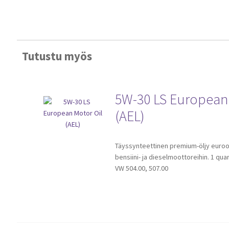
Tutustu myös
5W-30 LS European
(AEL)
Täyssynteettinen premium-öljy euroo
bensiini- ja dieselmoottoreihin. 1 quart
VW 504.00, 507.00