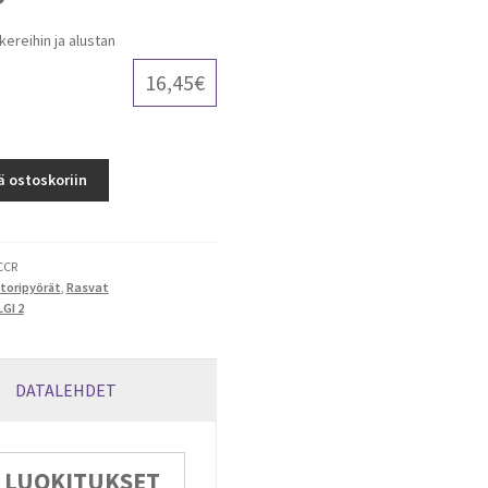
kereihin ja alustan
16,45
€
ä ostoskoriin
CCR
toripyörät
,
Rasvat
GI 2
DATALEHDET
LUOKITUKSET