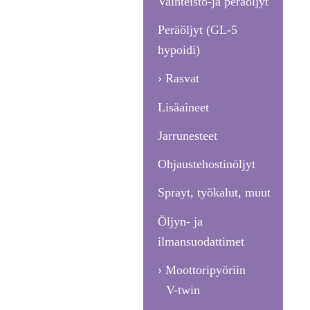
Vaihteisto-ja peräöljyt
Peräöljyt (GL-5
hypoidi)
Rasvat
Lisäaineet
Jarrunesteet
Ohjaustehostinöljyt
Sprayt, työkalut, muut
Öljyn- ja
ilmansuodattimet
Moottoripyöriin
V-twin