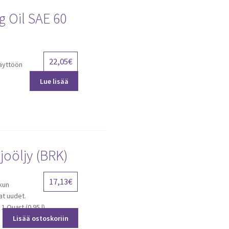
 Oil SAE 60
22,05
€
käyttöön
Lue lisää
joöljy (BRK)
17,13
€
kun
at uudet.
1 Quart (0.95 l)
Lisää ostoskoriin