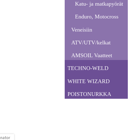
Katu- ja matkapyörät
Enduro, Motocross
Veneisiin
ATV/UTV/kelkat
AMSOIL Vaatteet
TECHNO-WELD
WHITE WIZARD
POISTONURKKA