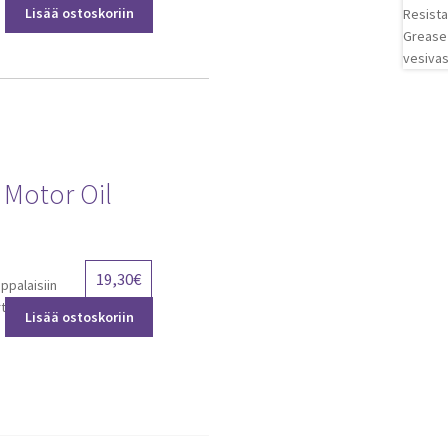
Lisää ostoskoriin
 Motor Oil
19,30
€
ppalaisiin
 (0.95 l).Esim.
Lisää ostoskoriin