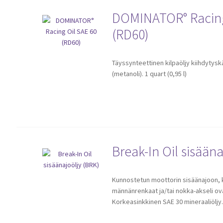
DOMINATOR° Racing
(RD60)
Täyssynteettinen kilpaöljy kiihdytys
(metanoli). 1 quart (0,95 l)
Break-In Oil sisääna
Kunnostetun moottorin sisäänajoon, 
männänrenkaat ja/tai nokka-akseli ov
Korkeasinkkinen SAE 30 mineraaliöljy. 