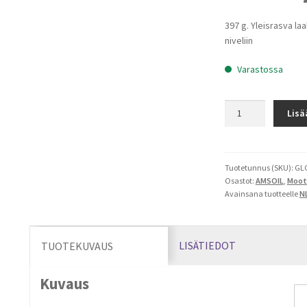
397 g. Yleisrasva laa
niveliin
Varastossa
Multi-
Lisä
Purpose
Grease
yleisrasva
määrä
Tuotetunnus (SKU):
GL
Osastot:
AMSOIL
,
Moot
Avainsana tuotteelle
NL
LISÄTIEDOT
TUOTEKUVAUS
Kuvaus