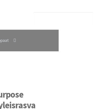
paat
urpose
yleisrasva