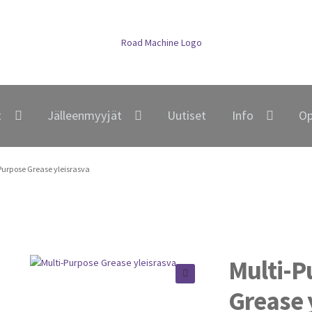
t
Jälleenmyyjät
Uutiset
Info
Op
Purpose Grease yleisrasva
Multi-P
Grease 