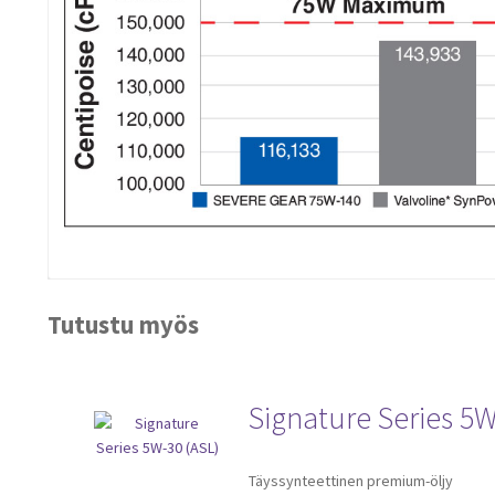
Tutustu myös
Signature Series 5W
Tällä
Täyssynteettinen premium-öljy
tuotteella