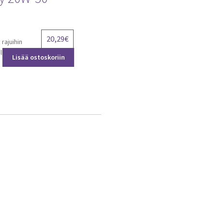
20,29
€
rajuihin
lle
Lisää ostoskoriin