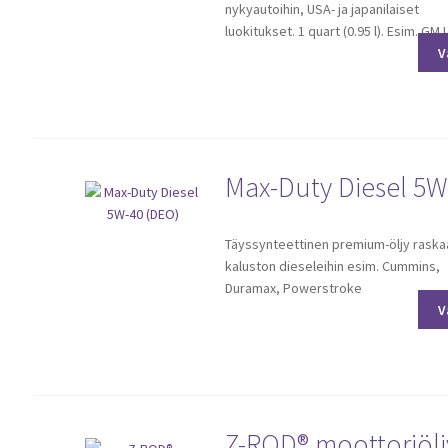
nykyautoihin, USA- ja japanilaiset
on
luokitukset. 1 quart (0.95 l). Esim. GM 
useampi
V
muunnelma.
Voit
tehdä
valinnat
tuotteen
sivulla.
Max-Duty Diesel 5W
Tällä
Täyssynteettinen premium-öljy raska
tuotteella
kaluston dieseleihin esim. Cummins,
on
Duramax, Powerstroke
useampi
V
muunnelma.
Voit
tehdä
valinnat
tuotteen
sivulla.
Z-ROD® moottoriölj