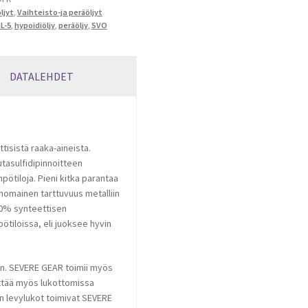
ljyt
,
Vaihteisto-ja peräöljyt
L-5
,
hypoidiöljy
,
peräöljy
,
SVO
DATALEHDET
tisistä raaka-aineista.
tasulfidipinnoitteen
pötiloja. Pieni kitka parantaa
inomainen tarttuvuus metalliin
100% synteettisen
ötiloissa, eli juoksee hyvin
een. SEVERE GEAR toimii myös
yttää myös lukottomissa
n levylukot toimivat SEVERE