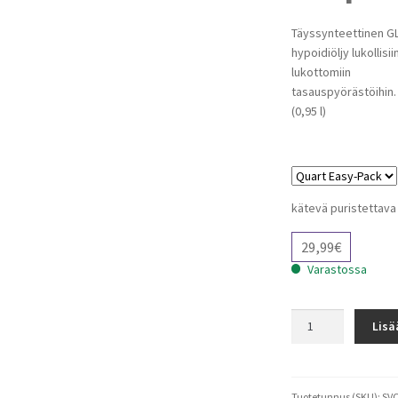
Täyssynteettinen GL
hypoidiöljy lukollisiin
lukottomiin
tasauspyörästöihin.
(0,95 l)
kätevä puristettava
29,99
€
Varastossa
Severe
Lisä
Gear
75W-
140
peräöljy
Tuotetunnus (SKU):
SV