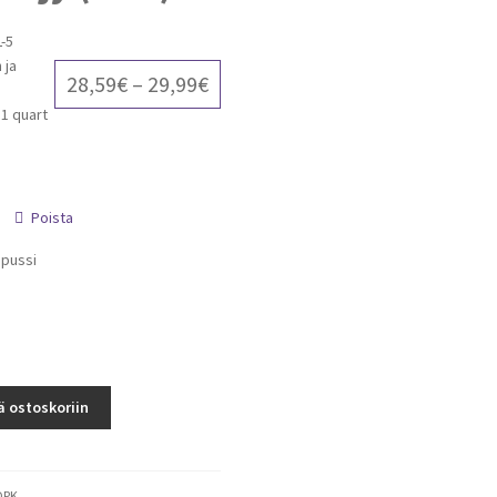
-5
 ja
Price
28,59
€
–
29,99
€
 1 quart
range:
28,59€
through
Yksikkö
Poista
29,99€
 pussi
ä ostoskoriin
OPK