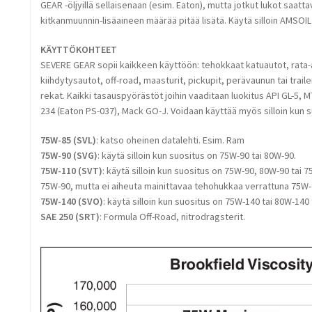
GEAR -öljyillä sellaisenaan (esim. Eaton), mutta jotkut lukot saattav
kitkanmuunnin-lisäaineen määrää pitää lisätä. Käytä silloin AMSOI
KÄYTTÖKOHTEET
SEVERE GEAR sopii kaikkeen käyttöön: tehokkaat katuautot, rata-au
kiihdytysautot, off-road, maasturit, pickupit, perävaunun tai trai
rekat. Kaikki tasauspyörästöt joihin vaaditaan luokitus API GL-5,
234 (Eaton PS-037), Mack GO-J. Voidaan käyttää myös silloin kun s
75W-85 (SVL)
: katso oheinen datalehti. Esim. Ram
75W-90 (SVG)
: käytä silloin kun suositus on 75W-90 tai 80W-90.
75W-110 (SVT)
: käytä silloin kun suositus on 75W-90, 80W-90 tai
75W-90, mutta ei aiheuta mainittavaa tehohukkaa verrattuna 75W-
75W-140 (SVO)
: käytä silloin kun suositus on 75W-140 tai 80W-140
SAE 250 (SRT)
: Formula Off-Road, nitrodragsterit.