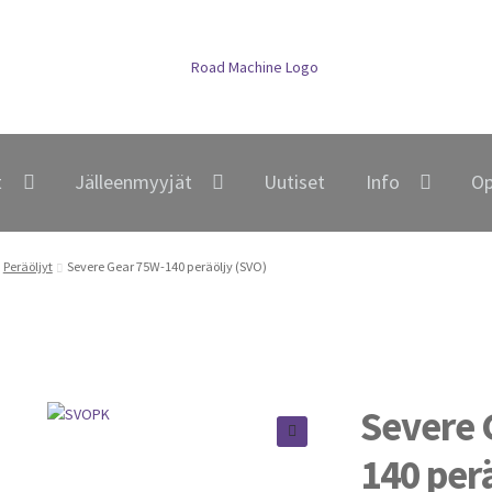
t
Jälleenmyyjät
Uutiset
Info
Op
Peräöljyt
Severe Gear 75W-140 peräöljy (SVO)
Severe 
140 per