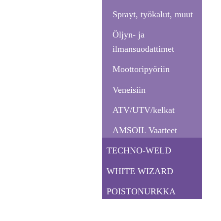
Sprayt, työkalut, muut
Öljyn- ja
ilmansuodattimet
Moottoripyöriin
Veneisiin
ATV/UTV/kelkat
AMSOIL Vaatteet
TECHNO-WELD
WHITE WIZARD
POISTONURKKA