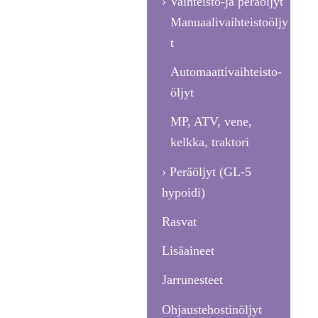
Vaihteisto-ja peräöljyt
Manuaalivaihteistoöljy
t
Automaatti­vaihteisto­
öljyt
MP, ATV, vene,
kelkka, traktori
Peräöljyt (GL-5
hypoidi)
Rasvat
Lisäaineet
Jarrunesteet
Ohjaustehostinöljyt