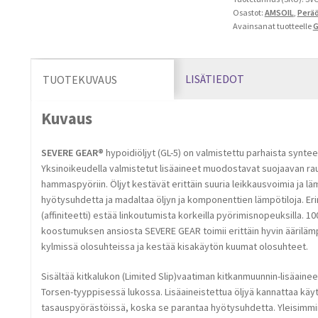
Osastot:
AMSOIL
,
Peräö
(SVO)
Avainsanat tuotteelle
G
määrä
LISÄTIEDOT
TUOTEKUVAUS
Kuvaus
SEVERE GEAR®
hypoidiöljyt (GL-5) on valmistettu parhaista synteet
Yksinoikeudella valmistetut lisäaineet muodostavat suojaavan rau
hammaspyöriin. Öljyt kestävät erittäin suuria leikkausvoimia ja läm
hyötysuhdetta ja madaltaa öljyn ja komponenttien lämpötiloja. Er
(affiniteetti) estää linkoutumista korkeilla pyörimisnopeuksilla. 
koostumuksen ansiosta SEVERE GEAR toimii erittäin hyvin äärilämp
kylmissä olosuhteissa ja kestää kisakäytön kuumat olosuhteet.
Sisältää kitkalukon (Limited Slip)vaatiman kitkanmuunnin-lisäain
Torsen-tyyppisessä lukossa. Lisäaineistettua öljyä kannattaa kä
tasauspyörästöissä, koska se parantaa hyötysuhdetta. Yleisimmi