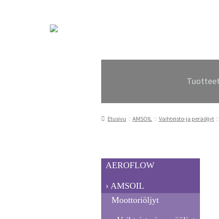
Siirry
Siirry
navigointiin
sisältöön
Tuottee
Etusivu
AMSOIL
Vaihteisto-ja peräöljyt
AEROFLOW
AMSOIL
Moottoriöljyt