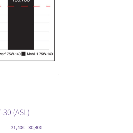
-30 (ASL)
Price
21,40
€
–
80,40
€