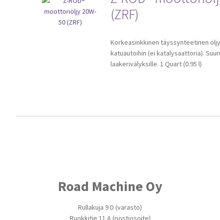
(ZRF)
Korkeasinkkinen täyssynteetinen öljy 
katuautoihin (ei katalysaattoria). Suuri
laakerivälyksille. 1 Quart (0.95 l)
Road Machine Oy
Rullakuja 9 D (varasto)
Ruokkitie 11 A (postiosoite)