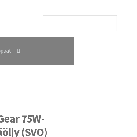
paat
Gear 75W-
äöljy (SVO)