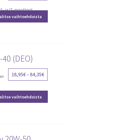
range:
LS- ja LT- moottorit
21,40€
alitse vaihtoehdoista
through
80,40€
-40 (DEO)
Price
18,95
€
–
84,35
€
an
range:
18,95€
alitse vaihtoehdoista
through
84,35€
y 20W-50