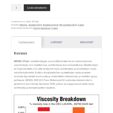
V-
Lisää ostoskoriin
Twin
SAE
60
määrä
Tuotetunnus (SKU):
MCSQT
Osastot:
AMSOIL
,
Moottoriöljyt
,
Moottoripyörät
,
MP-moottoriöljyt
,
V-twin
Avainsanat tuotteelle
Harley-Davidson
,
V-twin
LISÄTIEDOT
DATALEHDET
TUOTEKUVAUS
Kuvaus
AMSOIL V-Twin
-moottoriöljyjen suunnittelukriteerinä on maksimaalinen
suorituskyky niin moottorissa, vaihteistossa kuin ensiövedossa. Moottoriöljyt
on lisäaineistettu niin, että ne käyvät myös vaihteistoon ja ensiövetoon, myös
märälle kytkimelle. Erittäin lämpöstabiilien synteettisten raaka-aineiden
ansiosta öljy kestää kuumuutta ja viskositeetin ohenemista, ja moottori pysyy
puhtaana. AMSOIL 20W-50 V-Twin Motorcycle Oil vastustaa ohenemista 6 x
paremmin kuin Harley-Davidson SYN3, jolloin se suojaa kulumiselta myös
vaihteistoa ja kompensaattori-laakeria.