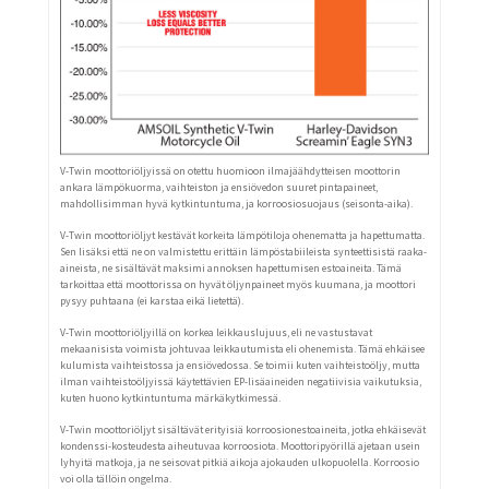
V-Twin moottoriöljyissä on otettu huomioon ilmajäähdytteisen moottorin
ankara lämpökuorma, vaihteiston ja ensiövedon suuret pintapaineet,
mahdollisimman hyvä kytkintuntuma, ja korroosiosuojaus (seisonta-aika).
V-Twin moottoriöljyt kestävät korkeita lämpötiloja ohenematta ja hapettumatta.
Sen lisäksi että ne on valmistettu erittäin lämpöstabiileista synteettisistä raaka-
aineista, ne sisältävät maksimi annoksen hapettumisen estoaineita. Tämä
tarkoittaa että moottorissa on hyvät öljynpaineet myös kuumana, ja moottori
pysyy puhtaana (ei karstaa eikä lietettä).
V-Twin moottoriöljyillä on korkea leikkauslujuus, eli ne vastustavat
mekaanisista voimista johtuvaa leikkautumista eli ohenemista. Tämä ehkäisee
kulumista vaihteistossa ja ensiövedossa. Se toimii kuten vaihteistoöljy, mutta
ilman vaihteistoöljyissä käytettävien EP-lisäaineiden negatiivisia vaikutuksia,
kuten huono kytkintuntuma märkäkytkimessä.
V-Twin moottoriöljyt sisältävät erityisiä korroosionestoaineita, jotka ehkäisevät
kondenssi-kosteudesta aiheutuvaa korroosiota. Moottoripyörillä ajetaan usein
lyhyitä matkoja, ja ne seisovat pitkiä aikoja ajokauden ulkopuolella. Korroosio
voi olla tällöin ongelma.