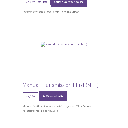
25,39
€
–
95,49
€
Valitse vaihtoehdoista
tuotteella
range:
on
25,39€
useampi
Täyssynteettinen kilpaöljy rata- ja rallikäyttöön.
through
muunnelma.
Voit
95,49€
tehdä
valinnat
tuotteen
sivulla.
Manual Transmission Fluid (MTF)
29,25
€
Lisää ostoskoriin
Manuaalivaihteistoöljy takavetoisiin, esim. ZF ja Tremec
vaihteistoihin. 1 quart (0.95 l)