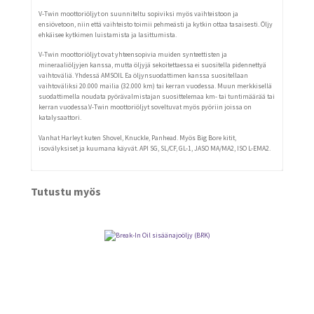
V-Twin moottoriöljyt on suunniteltu sopiviksi myös vaihteistoon ja
ensiövetoon, niin että vaihteisto toimii pehmeästi ja kytkin ottaa tasaisesti. Öljy
ehkäisee kytkimen luistamista ja lasittumista.
V-Twin moottoriöljyt ovat yhteensopivia muiden synteettisten ja
mineraaliöljyjen kanssa, mutta öljyjä sekoitettaessa ei suositella pidennettyä
vaihtoväliä. Yhdessä AMSOIL Ea öljynsuodattimen kanssa suositellaan
vaihtoväliksi 20.000 mailia (32.000 km) tai kerran vuodessa. Muun merkkisellä
suodattimella noudata pyörävalmistajan suosittelemaa km- tai tuntimäärää tai
kerran vuodessa.V-Twin moottoriöljyt soveltuvat myös pyöriin joissa on
katalysaattori.
Vanhat Harleyt kuten Shovel, Knuckle, Panhead. Myös Big Bore kitit,
isovälyksiset ja kuumana käyvät. API SG, SL/CF, GL-1, JASO MA/MA2, ISO L-EMA2.
Tutustu myös