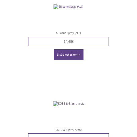
Silicone Spray (ALS)
14,65
€
Lisää ostoskoriin
DOT 3 & 4 jarruneste