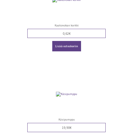
Kaatonokan korkki
0,62
€
Lisää ostoskoriin
Käsipumppu
19,90
€