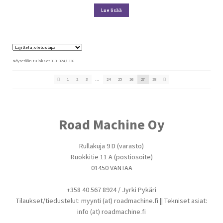
Lue lisää
Näytetään tulokset 313–324 / 336
1
2
3
…
24
25
26
27
28
Road Machine Oy
Rullakuja 9 D (varasto)
Ruokkitie 11 A (postiosoite)
01450 VANTAA
+358 40 567 8924 / Jyrki Pykäri
Tilaukset/tiedustelut: myynti (at) roadmachine.fi || Tekniset asiat:
info (at) roadmachine.fi