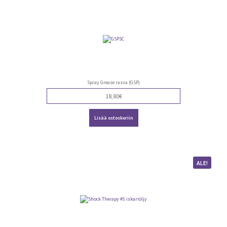
Spray Grease rasva (GSP)
18,80
€
Lisää ostoskoriin
ALE!