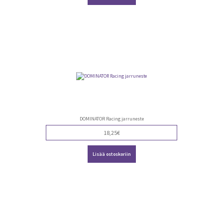
DOMINATOR Racing jarruneste
18,25
€
Lisää ostoskoriin