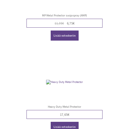
MP Metal Protector suojaspray (AMP)
Alkuperäinen
Nykyinen
11,35
€
6,75
€
hinta
hinta
oli:
on:
Lisää ostoskoriin
11,35€.
6,75€.
Heavy Duty Metal Protector
17,65
€
Lisää ostoskoriin