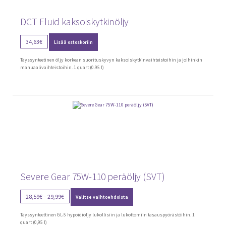
DCT Fluid kaksoiskytkinöljy
34,63
€
Lisää ostoskoriin
Täyssynteetinen öljy korkean suorituskyvyn kaksoiskytkinvaihteistoihin ja joihinkin
manuaalivaihteistoihin. 1 quart (0.95 l)
Severe Gear 75W-110 peräöljy (SVT)
Tällä
Price
28,59
€
–
29,99
€
Valitse vaihtoehdoista
tuotteella
range:
on
28,59€
useampi
Täyssynteettinen GL-5 hypoidiöljy lukollisiin ja lukottomiin tasauspyörästöihin. 1
through
muunnelma.
quart (0,95 l)