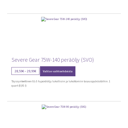
Voit
29,99€
tehdä
valinnat
tuotteen
sivulla.
Severe Gear 75W-140 peräöljy (SVO)
Tällä
Price
28,59
€
–
29,99
€
Valitse vaihtoehdoista
tuotteella
range:
on
28,59€
useampi
Täyssynteettinen GL-5 hypoidiöljy lukollisiin ja lukottomiin tasauspyörästöihin. 1
through
muunnelma.
quart (0,95 l)
Voit
29,99€
tehdä
valinnat
tuotteen
sivulla.