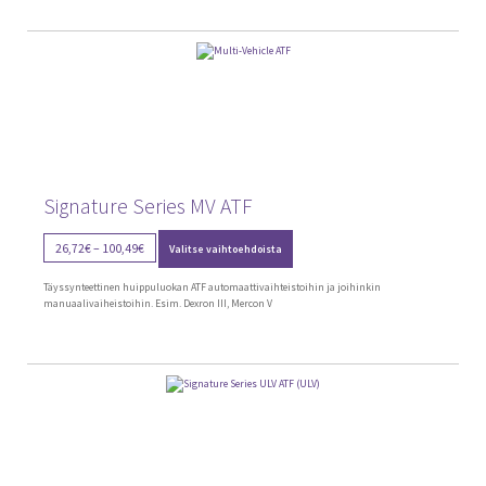
tehdä
valinnat
tuotteen
sivulla.
Signature Series MV ATF
Tällä
Price
26,72
€
–
100,49
€
Valitse vaihtoehdoista
tuotteella
range:
on
26,72€
useampi
Täyssynteettinen huippuluokan ATF automaattivaihteistoihin ja joihinkin
through
muunnelma.
manuaalivaiheistoihin. Esim. Dexron III, Mercon V
Voit
100,49€
tehdä
valinnat
tuotteen
sivulla.