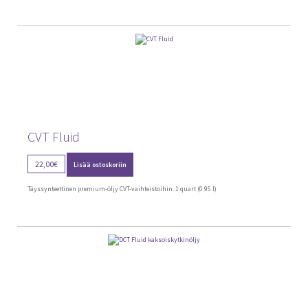
CVT Fluid
22,00
€
Lisää ostoskoriin
Täyssynteettinen premium-öljy CVT-vaihteistoihin. 1 quart (0.95 l)