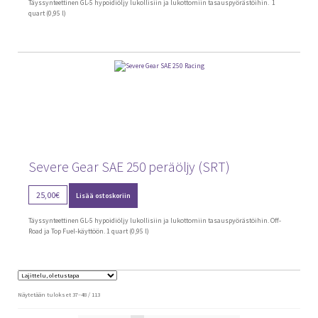
Täyssynteettinen GL-5 hypoidiöljy lukollisiin ja lukottomiin tasauspyörästöihin. 1
25,00€.
20,00€.
quart (0,95 l)
Severe Gear SAE 250 peräöljy (SRT)
25,00
€
Lisää ostoskoriin
Täyssynteettinen GL-5 hypoidiöljy lukollisiin ja lukottomiin tasauspyörästöihin. Off-
Road ja Top Fuel-käyttöön. 1 quart (0,95 l)
Näytetään tulokset 37–48 / 113