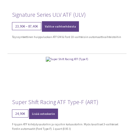
Signature Series ULV ATF (ULV)
Tällä
Price
23,90
€
–
87,40
€
Valitse vaihtoehdoista
tuotteella
range:
on
23,90€
useampi
Täyssynteettinen huippuluokan ATF GM & Ford 10-vaihteisiin automaattivaihteistoihin
through
muunnelma.
Voit
87,40€
tehdä
valinnat
tuotteen
sivulla.
Super Shift Racing ATF Type-F (ART)
24,90
€
Lisää ostoskoriin
F-tyypin ATF kiihdytysautoihin ja rajuihin katuautoihin. Myös tavalliset 3-vaihteiset
Fordin automaatit (Ford Type-F). 1 quart (0.95 l)