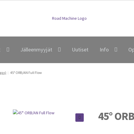
t
Jälleenmyyjät
Uutiset
Info
Op
gas)
45° ORB/AN Full Flow
45° ORB