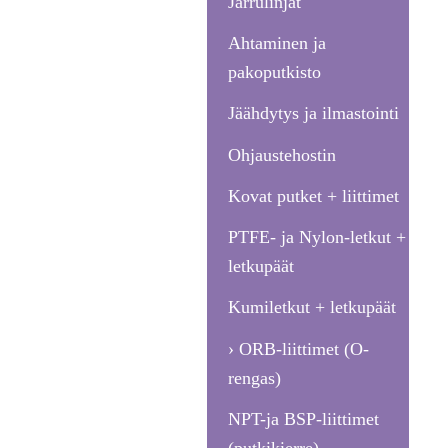
Jarrulinjat
Ahtaminen ja
pakoputkisto
Jäähdytys ja ilmastointi
Ohjaustehostin
Kovat putket + liittimet
PTFE- ja Nylon-letkut +
letkupäät
Kumiletkut + letkupäät
ORB-liittimet (O-
rengas)
NPT-ja BSP-liittimet
(putkikierre)