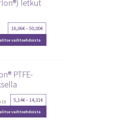
flon®) letkut
Price
16,06
€
–
50,00
€
range:
alitse vaihtoehdoista
16,06€
through
50,00€
lon® PTFE-
sella
Price
5,14
€
–
14,31
€
n 15
range:
alitse vaihtoehdoista
5,14€
through
14,31€