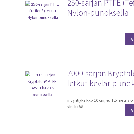
250-sarjan PTFE (Te
Nylon-punoksella
Tällä
tuotteella
on
V
useampi
muunnelma.
Voit
tehdä
7000-sarjan Krypta
valinnat
tuotteen
letkut kevlar-punok
sivulla.
Tällä
myyntiyksikkö 10 cm, eli 1,5 metriä o
tuotteella
yksikköä
on
V
useampi
muunnelma.
Voit