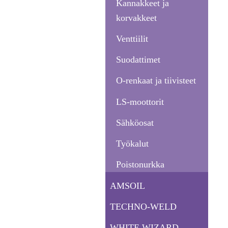
Kannakkeet ja
korvakkeet
Venttiilit
Suodattimet
O-renkaat ja tiivisteet
LS-moottorit
Sähköosat
Työkalut
Poistonurkka
AMSOIL
TECHNO-WELD
WHITE WIZARD