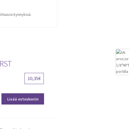
aittaavia kynnyksiä.
 RST
10,35
€
Lisää ostoskoriin