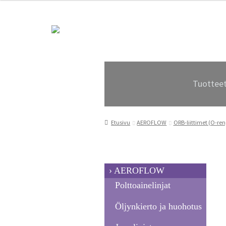
Siirry
Siirry
navigointiin
sisältöön
Tuottee
Etusivu
AEROFLOW
ORB-liittimet (O-ren
AEROFLOW
Polttoainelinjat
Öljynkierto ja huohotus