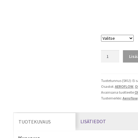
45°
Lisä
ORB/AN
Full
Flow
määrä
Tuotetunnus (SKU):
Ei 
Osastot:
AEROFLOW
,
O
Avainsana tuotteelle
O
Tuotemerkki:
Aeroflow
LISÄTIEDOT
TUOTEKUVAUS