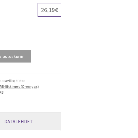
26,19
€
Nimike
ä ostoskoriin
saatavilla/-tietoa
RB-liittimet (O-rengas)
RB
DATALEHDET