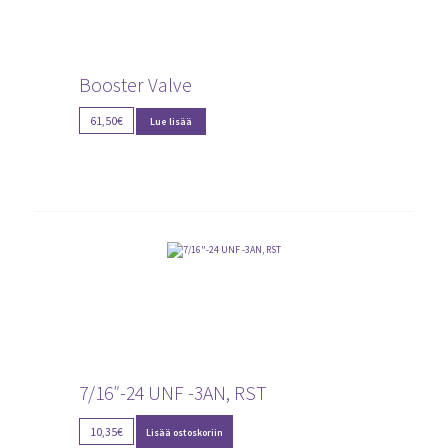
Booster Valve
61,50
€
Lue lisää
7/16″-24 UNF -3AN, RST
10,35
€
Lisää ostoskoriin