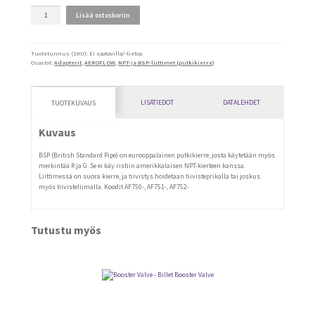
BSP/AN
Lisää ostoskoriin
-
adapterit
määrä
Tuotetunnus (SKU):
Ei saatavilla/-tietoa
Osastot:
Adapterit
,
AEROFLOW
,
NPT-ja BSP-liittimet (putkikierre)
LISÄTIEDOT
DATALEHDET
TUOTEKUVAUS
Kuvaus
BSP (British Standard Pipe) on eurooppalainen putkikierre, josta käytetään myös
merkintää R ja G. Se ei käy ristiin amerikkalaisen NPT-kierteen kanssa.
Liittimessä on suora kierre, ja tiivistys hoidetaan tiivisteprikalla tai joskus
myös tiivisteliimalla. Koodit AF750-, AF751-, AF752-
Tutustu myös