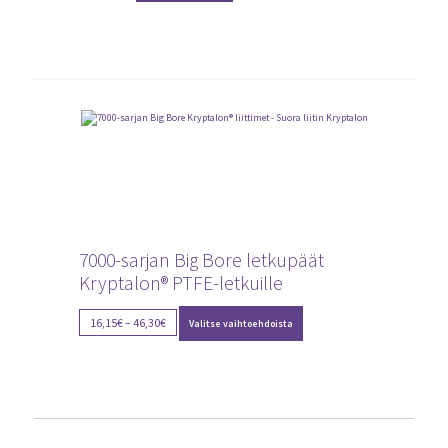
7000-sarjan Big Bore letkupäät
Kryptalon® PTFE-letkuille
Tällä
Price
16,15
€
–
46,30
€
Valitse vaihtoehdoista
tuotteella
range:
on
16,15€
useampi
through
muunnelma.
Voit
46,30€
tehdä
valinnat
tuotteen
sivulla.